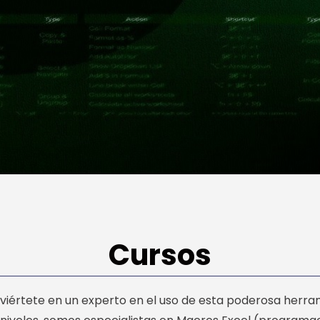
Cursos
viértete en un experto en el uso de esta poderosa herr